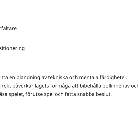
tfältare
itionering
itta en blandning av tekniska och mentala färdigheter.
ekt påverkar lagets förmåga att bibehålla bollinnehav oc
läsa spelet, förutse spel och fatta snabba beslut.