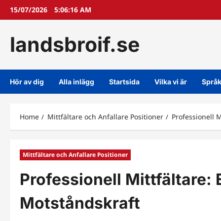
Skip
15/07/2026
5:06:17 AM
to
content
landsbroif.se
Hör av dig
Alla inlägg
Startsida
Vilka vi är
Språ
Home
Mittfältare och Anfallare Positioner
Professionell M
Mittfältare och Anfallare Positioner
Professionell Mittfältare: 
Motståndskraft